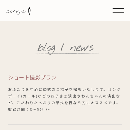
coruja
b
l
o
g
/
n
e
w
s
ショート撮影プラン
おふたりを中心に挙式のご様子を撮影いたします。リング
ボーイ(ガール)などのお子さま演出やわんちゃんの演出な
ど、こだわりたっぷりの挙式を行なう方にオススメです。
収録時間：3～5分（…